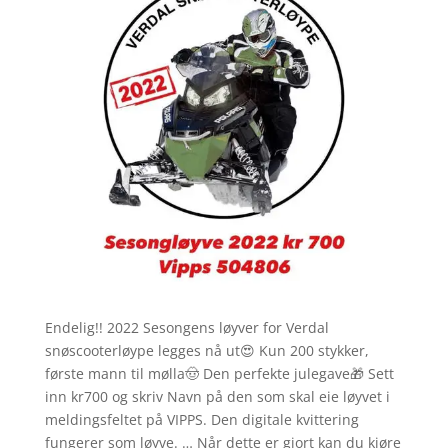
Endelig!! 2022 Sesongens løyver for Verdal
snøscooterløype legges nå ut😍 Kun 200 stykker,
første mann til mølla🤠 Den perfekte julegave🎁 Sett
inn kr700 og skriv Navn på den som skal eie løyvet i
meldingsfeltet på VIPPS. Den digitale kvittering
fungerer som løyve. … Når dette er gjort kan du kjøre