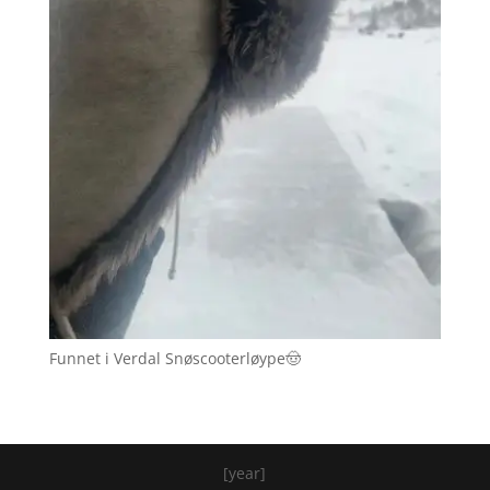
Funnet i Verdal Snøscooterløype🤠
[year]