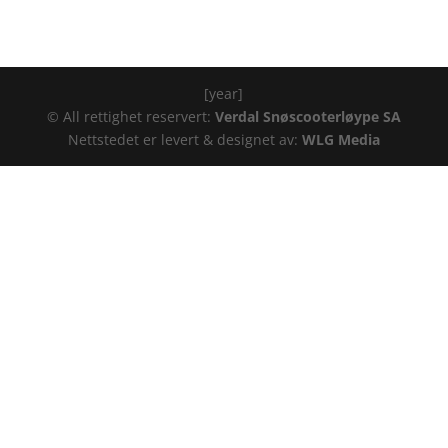
[year]
© All rettighet reservert:
Verdal Snøscooterløype SA
Nettstedet er levert & designet av:
WLG Media