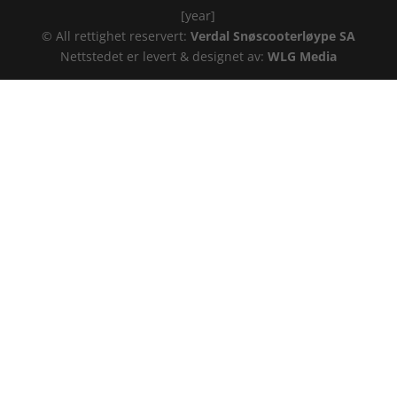
[year]
© All rettighet reservert:
Verdal Snøscooterløype SA
Nettstedet er levert & designet av:
WLG Media