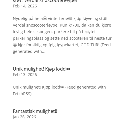
støtt Verdal snøscooterløype!
Feb 14, 2026
Nydelig på heia🤠 vinterferie😎 kjøp løyve og støtt
Verdal snøscooterløype! Kun kr700, da kan du kjøre
lovlig hele sesongen, parkere bil på brøytet
parkeringsplass og sette ned scooteren til neste tur
🤩 kjør forsiktig og følg løypekartet, GOD TUR! (Feed
generated with...
Unik mulighet! Kjøp lodd🎟️
Feb 13, 2026
Unik mulighet! Kjøp lodd🎟️ (Feed generated with
FetchRSS)
Fantastisk mulighet!!
Jan 26, 2026