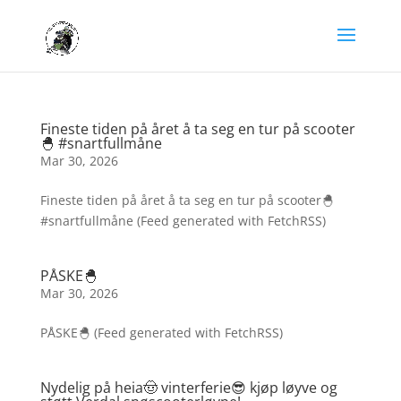
Fineste tiden på året å ta seg en tur på scooter
🐣 #snartfullmåne
Mar 30, 2026
Fineste tiden på året å ta seg en tur på scooter🐣
#snartfullmåne (Feed generated with FetchRSS)
PÅSKE🐣
Mar 30, 2026
PÅSKE🐣 (Feed generated with FetchRSS)
Nydelig på heia🤠 vinterferie😎 kjøp løyve og